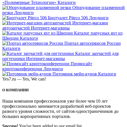
«Полимерные Технологии»
Каталоги
Оборудование плазменной
резки
Лендинги
Биотуалет Piteco 506
Лендинги
Интернет-магазин
автозапчастей
Интернет-магазины
Каталог парусных яхт из
Швеции
Каталоги
Портал автосервисов России
Каталоги
Каталог запчастей для
оргтехники
Интернет-магазины
Промосайт
криптоконференции
Лендинги
Питомник мейн-кунов
Каталоги
Yes7.ru — Yes, We can!
О КОМПАНИИ
Наша компания профессионалов уже более чем 10 лет
профессионально занимается разработкой веб-проектов
разного уровня сложности, от сайтов-одностраничников до
больших корпоративных порталов.
Success!
You've been added to our email list.