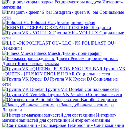
Рециркуляторы воздуха
Интернет-
магазины
Instagram • queen46_bar
Социальные
сети
Poliplast EU
Дизайн, полиграфия
RENAULT СЕРВИС
Лендинги
Группа VK - VOLLUX
Социальные
сети
LLC «PK POLIPLAST OU»
Лендинги
Fitness Muesli
Дизайн, полиграфия
Реклама производства в
Директ
Контекстная реклама
Группа VK
«QUEEN» | FUSION ENGLISH BAR
Социальные сети
Группа VK Курсы DJ
Социальные
сети
Группа VK Dorelan
Социальные сети
Группа VK Veroletto
Социальные сети
Обогреватели Bartolini
Лендинги
Заказ дубликата госномера
Лендинги
Интернет-
магазин запчастей для оргтехники
Интернет-магазины
Сайт компании